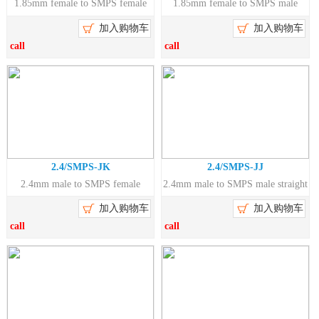
1.85mm female to SMPS female
1.85mm female to SMPS male
straight adapter，67GHz
straight adapter，65GHz
加入购物车
加入购物车
call
call
2.4/SMPS-JK
2.4/SMPS-JJ
2.4mm male to SMPS female
2.4mm male to SMPS male straight
straight adapter，50GHz
adapter，50GHz
加入购物车
加入购物车
call
call