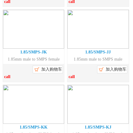
call
call
1.85/SMPS-JK
1.85/SMPS-JJ
1.85mm male to SMPS female
1.85mm male to SMPS male
straight adapter，67GHz
straight adapter，65GHz
加入购物车
加入购物车
call
call
1.85/SMPS-KK
1.85/SMPS-KJ