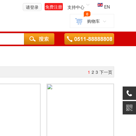
免费注册
EN
请登录
支持中心
0
购物车
1
2
3
下一页