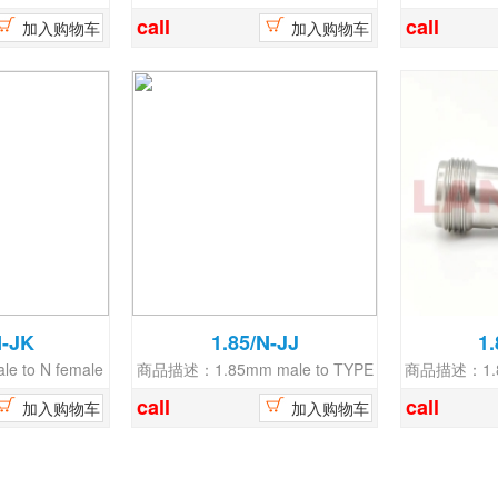
dapter，18GHz
female adapter.18GHz
ada
call
call
加入购物车
加入购物车
-JK
1.85/N-JJ
1
 to N female
商品描述：1.85mm male to TYPE
商品描述：1.85
18GHz
N male adapter.18GHz
N femal
call
call
加入购物车
加入购物车