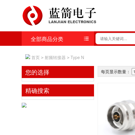
全部商品分类
首页
射频转接器
Type N
>
>
您的选择
每页显示数量：
精确搜索