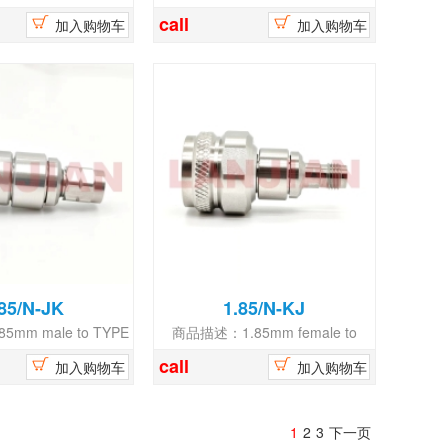
pter.18GHz
adapter.18GHz
call
加入购物车
加入购物车
.85/N-JK
1.85/N-KJ
mm male to TYPE
商品描述：1.85mm female to
e adapter.18GHz
TYPE N male adapter.18GHz
call
加入购物车
加入购物车
1
2
3
下一页