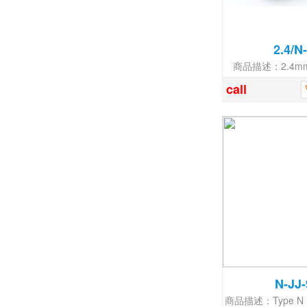
2.4/N
商品描述：2.4mm f
male adapte
call
N-JJ
商品描述：Type N ma